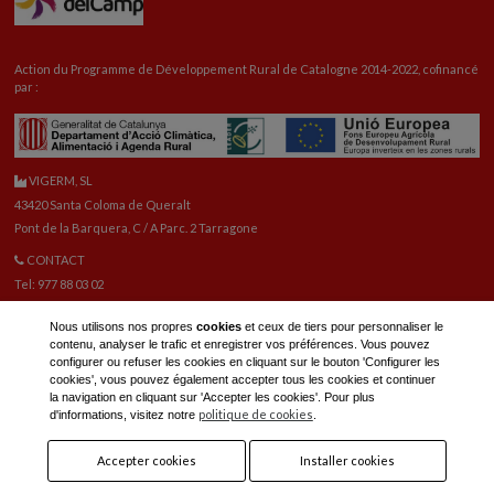
Action du Programme de Développement Rural de Catalogne 2014-2022, cofinancé
par :
VIGERM, SL
43420 Santa Coloma de Queralt
Pont de la Barquera, C / A Parc. 2 Tarragone
CONTACT
Tel: 977 88 03 02
vigerm@vigerm.com
Nous utilisons nos propres
cookies
et ceux de tiers pour personnaliser le
PIÈCES DE RECHANGE
contenu, analyser le trafic et enregistrer vos préférences. Vous pouvez
Tel: 977 88 06 42
configurer ou refuser les cookies en cliquant sur le bouton 'Configurer les
E-mail pièces de rechange:
reca@vigerm.com
cookies', vous pouvez également accepter tous les cookies et continuer
la navigation en cliquant sur 'Accepter les cookies'. Pour plus
BUREAU TECHNIQUE
politique de cookies
d'informations, visitez notre
.
tel: 977 90 01 45
Accepter cookies
Installer cookies