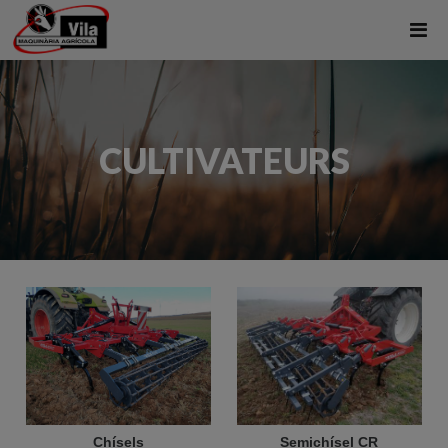
CULTIVATEURS
Chísels
Semichísel CR