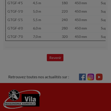
GTGF-4'5
4,5 m
180
450 mm
Super
GTGF-5'0
5,0 m
220
450 mm
Super
GTGF-5'5
5,5 m
240
450 mm
Super
GTGF-6'0
6,0 m
280
450 mm
Super
GTGF-7'0
7,0 m
320
450 mm
Super
Revenir
Retrouvez toutes nos actualités sur :