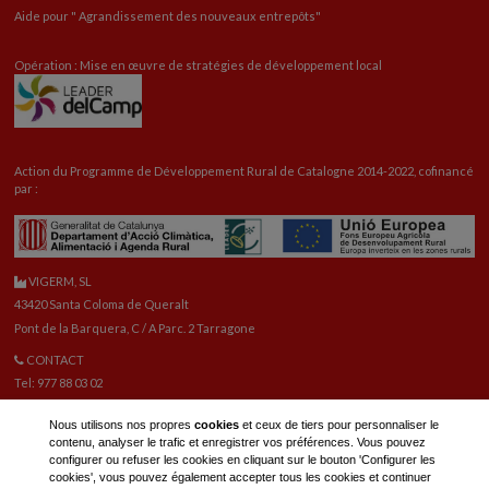
Aide pour "
Agrandissement
des nouveaux entrepôts"
Opération : Mise en œuvre de stratégies de développement local
Action du Programme de Développement Rural de Catalogne 2014-2022, cofinancé
par :
VIGERM, SL
43420 Santa Coloma de Queralt
Pont de la Barquera, C / A Parc. 2 Tarragone
CONTACT
Tel: 977 88 03 02
vigerm@vigerm.com
Nous utilisons nos propres
cookies
et ceux de tiers pour personnaliser le
PIÈCES DE RECHANGE
contenu, analyser le trafic et enregistrer vos préférences. Vous pouvez
Tel: 977 88 06 42
configurer ou refuser les cookies en cliquant sur le bouton 'Configurer les
E-mail pièces de rechange:
reca@vigerm.com
cookies', vous pouvez également accepter tous les cookies et continuer