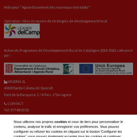
Aide pour "
Agrandissement
des nouveaux entrepôts"
Opération : Mise en œuvre de stratégies de développement local
Action du Programme de Développement Rural de Catalogne 2014-2022, cofinancé
par :
VIGERM, SL
43420 Santa Coloma de Queralt
Pont de la Barquera, C / A Parc. 2 Tarragone
CONTACT
Tel: 977 88 03 02
vigerm@vigerm.com
Nous utilisons nos propres
cookies
et ceux de tiers pour personnaliser le
PIÈCES DE RECHANGE
contenu, analyser le trafic et enregistrer vos préférences. Vous pouvez
Tel: 977 88 06 42
configurer ou refuser les cookies en cliquant sur le bouton 'Configurer les
E-mail pièces de rechange:
reca@vigerm.com
cookies', vous pouvez également accepter tous les cookies et continuer