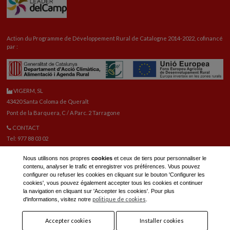
Action du Programme de Développement Rural de Catalogne 2014-2022, cofinancé
par :
VIGERM, SL
43420 Santa Coloma de Queralt
Pont de la Barquera, C / A Parc. 2 Tarragone
CONTACT
Tel: 977 88 03 02
vigerm@vigerm.com
Nous utilisons nos propres
cookies
et ceux de tiers pour personnaliser le
PIÈCES DE RECHANGE
contenu, analyser le trafic et enregistrer vos préférences. Vous pouvez
Tel: 977 88 06 42
configurer ou refuser les cookies en cliquant sur le bouton 'Configurer les
E-mail pièces de rechange:
reca@vigerm.com
cookies', vous pouvez également accepter tous les cookies et continuer
la navigation en cliquant sur 'Accepter les cookies'. Pour plus
BUREAU TECHNIQUE
politique de cookies
d'informations, visitez notre
.
tel: 977 90 01 45
Accepter cookies
Installer cookies