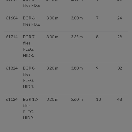
files FIXE
61604
EGR 6-
3.00 m
3.00 m
7
24
files FIXE
61714
EGR 7-
3.00 m
3.35 m
8
28
files
PLEG.
HIDR.
61824
EGR 8-
3.20 m
3.80 m
9
32
files
PLEG.
HIDR.
61124
EGR 12-
3.20 m
5.60 m
13
48
files
PLEG.
HIDR.