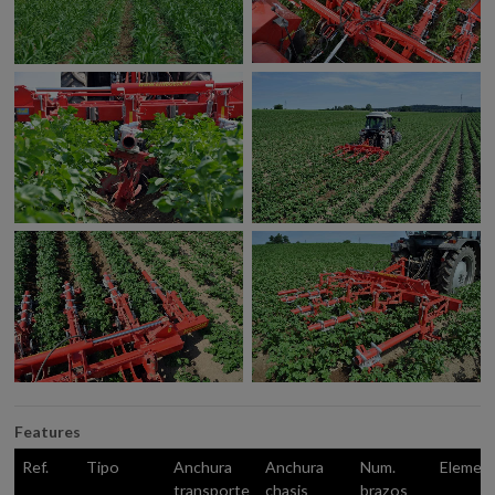
Features
Ref.
Tipo
Anchura
Anchura
Num.
Elemen
transporte
chasis
brazos