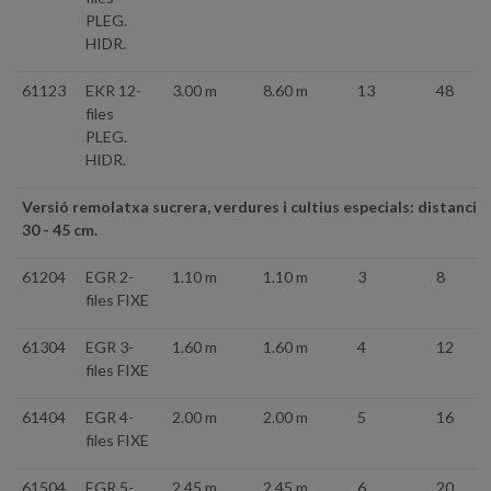
PLEG.
HIDR.
61123
EKR 12-
3.00 m
8.60 m
13
48
files
PLEG.
HIDR.
Versió remolatxa sucrera, verdures i cultius especials: distancia 
30 - 45 cm.
61204
EGR 2-
1.10 m
1.10 m
3
8
files FIXE
61304
EGR 3-
1.60 m
1.60 m
4
12
files FIXE
61404
EGR 4-
2.00 m
2.00 m
5
16
files FIXE
61504
EGR 5-
2.45 m
2.45 m
6
20