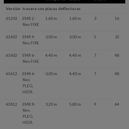
Versión trasera con placas deflectoras
61202
EMR 2-
1.60 m
1.60 m
3
16
files FIXE
61402
EMR 4-
3.00 m
3.00 m
5
32
files FIXE
61602
EMR 6-
4.40 m
4.40 m
7
48
files FIXE
61612
EMR 6-
3.00 m
4.40 m
7
48
files
PLEG.
HIDR.
61812
EMR 8-
3.20 m
5.80 m
9
64
files
PLEG.
HIDR.