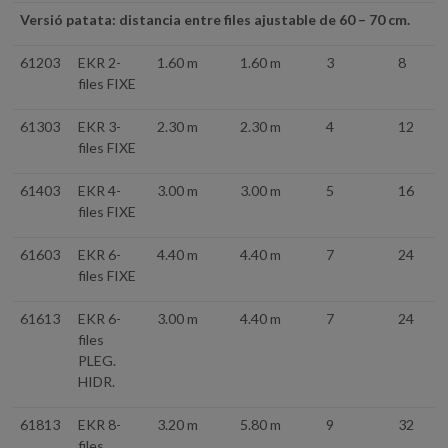
Versió patata: distancia entre files ajustable de 60 – 70 cm.
61203
EKR 2-
1.60 m
1.60 m
3
8
files FIXE
61303
EKR 3-
2.30 m
2.30 m
4
12
files FIXE
61403
EKR 4-
3.00 m
3.00 m
5
16
files FIXE
61603
EKR 6-
4.40 m
4.40 m
7
24
files FIXE
61613
EKR 6-
3.00 m
4.40 m
7
24
files
PLEG.
HIDR.
61813
EKR 8-
3.20 m
5.80 m
9
32
files