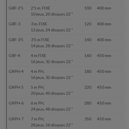
GRF-2'5
2'5 m. FIXE
100
400 mm
No
10 jeux, 20 disques 22 "
GRF-3
3 m. FIXE
120
400 mm
No
12 jeux, 24 disques 22 "
GRF-3'5
3'5 m FIXE
140
400 mm
No
14 jeux, 28 disques 22 "
GRF-4
4 m FIXE
160
450 mm
Su
16 jeux, 32 disques 22 "
GRPH-4
4 m PH,
180
450 mm
Su
16 jeux, 32 disques 22 "
GRPH-5
5 m PH,
220
450 mm
Su
20 jeux, 40 disques 22 "
GRPH-6
6 m PH,
280
450 mm
Su
24 jeux, 48 disques 22 "
GRPH-7
7 m PH,
350
450 mm
Su
28 jeux, 56 disques 22 "