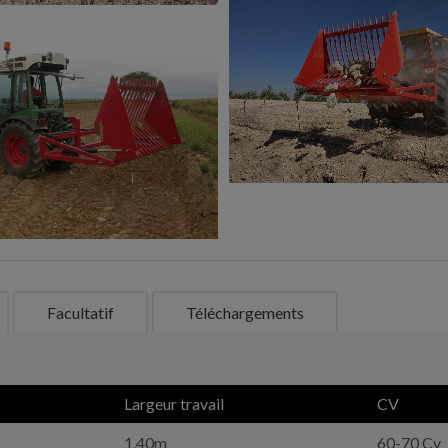
Facultatif
Téléchargements
Largeur travail
CV
1,40m
60-70 Cv