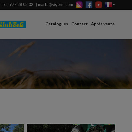
Tel: 977 88 03 02
|
marta@vigerm.com
Catalogues
Contact
Après vente