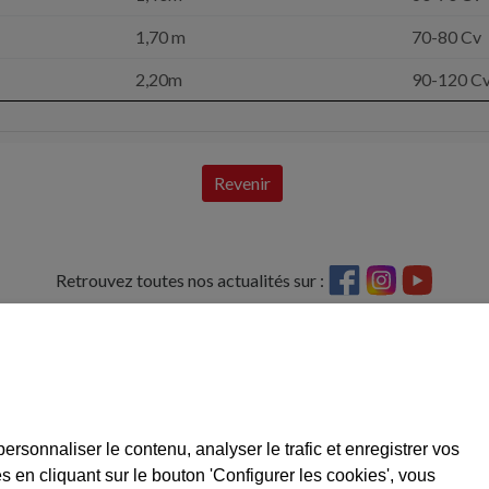
1,70 m
70-80 Cv
2,20m
90-120 C
Revenir
Retrouvez toutes nos actualités sur :
 de stratégies
VIGERM, SL
CONTACT
43420 Santa Coloma de Queralt
Tel: 977 88 03 02
Pont de la Barquera, C / A Parc. 2 Tarragone
vigerm@vigerm
PIÈCES DE R
Tel: 977 88 06 42
personnaliser le contenu, analyser le trafic et enregistrer vos
E-mail pièces d
Développement
 en cliquant sur le bouton 'Configurer les cookies', vous
reca@vigerm.c
22, cofinancé