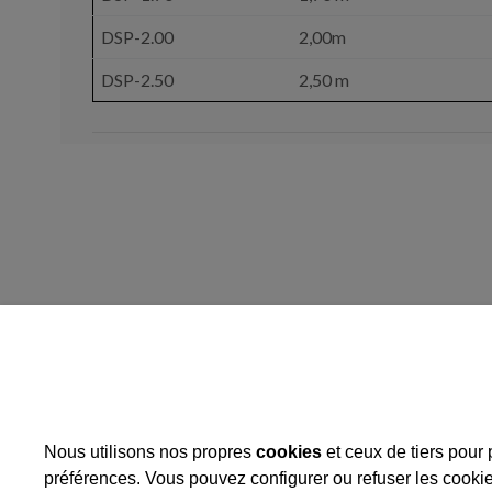
DSP-2.00
2,00m
DSP-2.50
2,50 m
Opération : Mise en œuvre
de développement local
Nous utilisons nos propres
cookies
et ceux de tiers pour 
Aide pour "
Agrandissement
des nouveaux
entrepôts"
Action du Programme de 
préférences. Vous pouvez configurer ou refuser les cookies
Rural de Catalogne 2014-20