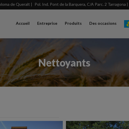
loma de Queralt |
Pol. Ind. Pont de la Barquera, C/A Parc. 2 Tarragona |
Accueil
Entreprise
Produits
Des occasions
Nettoyants