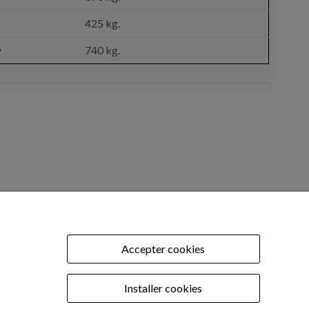
425 kg.
v
740 kg.
BUREAU TECHNIQUE
tel: 977 90 01 45
Accepter cookies
.com
ECHANGE
Installer cookies
e rechange:
om