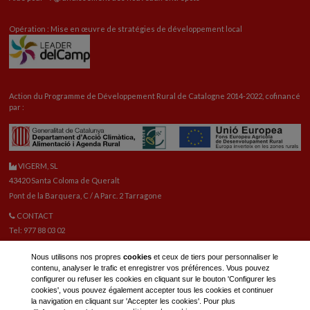
Opération : Mise en œuvre de stratégies de développement local
Action du Programme de Développement Rural de Catalogne 2014-2022, cofinancé
par :
VIGERM, SL
43420 Santa Coloma de Queralt
Pont de la Barquera, C / A Parc. 2 Tarragone
CONTACT
Tel: 977 88 03 02
vigerm@vigerm.com
Nous utilisons nos propres
cookies
et ceux de tiers pour personnaliser le
PIÈCES DE RECHANGE
contenu, analyser le trafic et enregistrer vos préférences. Vous pouvez
Tel: 977 88 06 42
configurer ou refuser les cookies en cliquant sur le bouton 'Configurer les
E-mail pièces de rechange:
reca@vigerm.com
cookies', vous pouvez également accepter tous les cookies et continuer
la navigation en cliquant sur 'Accepter les cookies'. Pour plus