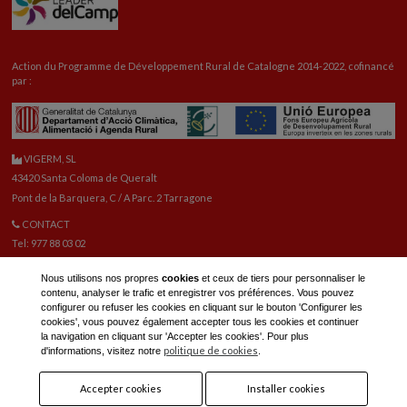
Action du Programme de Développement Rural de Catalogne 2014-2022, cofinancé
par :
VIGERM, SL
43420 Santa Coloma de Queralt
Pont de la Barquera, C / A Parc. 2 Tarragone
CONTACT
Tel: 977 88 03 02
vigerm@vigerm.com
Nous utilisons nos propres
cookies
et ceux de tiers pour personnaliser le
PIÈCES DE RECHANGE
contenu, analyser le trafic et enregistrer vos préférences. Vous pouvez
Tel: 977 88 06 42
configurer ou refuser les cookies en cliquant sur le bouton 'Configurer les
E-mail pièces de rechange:
reca@vigerm.com
cookies', vous pouvez également accepter tous les cookies et continuer
la navigation en cliquant sur 'Accepter les cookies'. Pour plus
BUREAU TECHNIQUE
politique de cookies
d'informations, visitez notre
.
tel: 977 90 01 45
Accepter cookies
Installer cookies