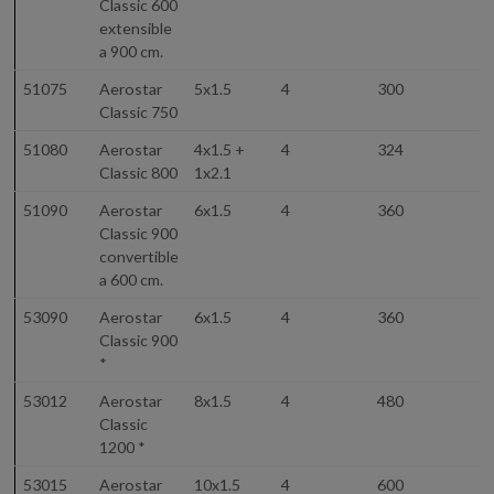
Classic 600
extensible
a 900 cm.
51075
Aerostar
5x1.5
4
300
6
Classic 750
51080
Aerostar
4x1.5 +
4
324
7
Classic 800
1x2.1
51090
Aerostar
6x1.5
4
360
7
Classic 900
convertible
a 600 cm.
53090
Aerostar
6x1.5
4
360
8
Classic 900
*
53012
Aerostar
8x1.5
4
480
8
Classic
1200 *
53015
Aerostar
10x1.5
4
600
9