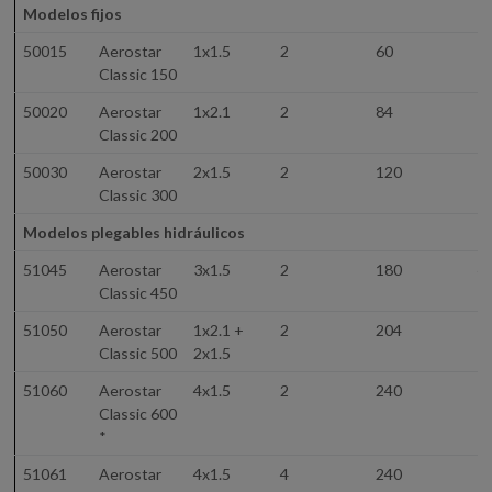
Modelos fijos
50015
Aerostar
1x1.5
2
60
1
Classic 150
50020
Aerostar
1x2.1
2
84
2
Classic 200
50030
Aerostar
2x1.5
2
120
3
Classic 300
Modelos plegables hidráulicos
51045
Aerostar
3x1.5
2
180
4
Classic 450
51050
Aerostar
1x2.1 +
2
204
5
Classic 500
2x1.5
51060
Aerostar
4x1.5
2
240
6
Classic 600
*
51061
Aerostar
4x1.5
4
240
6