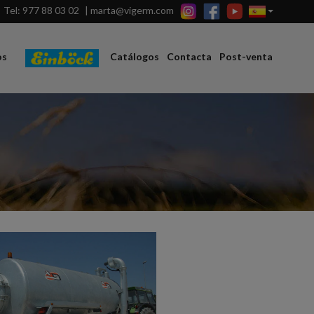
Tel: 977 88 03 02
|
marta@vigerm.com
os
Catálogos
Contacta
Post-venta