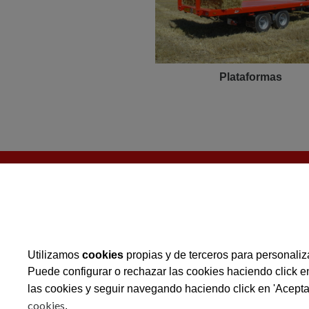
Plataformas
Operación: Implementación
de desarrollo local
Ayuda para "
Ampliación
de las
Actuación del Programa de
instalaciones de la nueva nave"
Utilizamos
cookies
propias y de terceros para personaliza
Rural de Cataluña 2014-202
por:
Puede configurar o rechazar las cookies haciendo click e
las cookies y seguir navegando haciendo click en 'Acepta
cookies
.