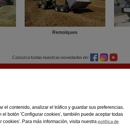
Remolques
Conozca todas nuestras novedades en:
 de estrategias
VIGERM, S.L.
CONTACTO
43420 Santa Coloma de Queralt
Tel: 977 88 03 02
Pol. Ind. Pont de la Barquera, C/A Parc. 2
vigerm@vigerm
Tarragona
RECAMBIOS
Tel: 977 88 06 42
 Desarrollo
E-mail recambio
r el contenido, analizar el tráfico y guardar sus preferencias.
2, cofinanciada
n el botón 'Configurar cookies', también puede aceptar todas
política de
r cookies'. Para más información, visita nuestra