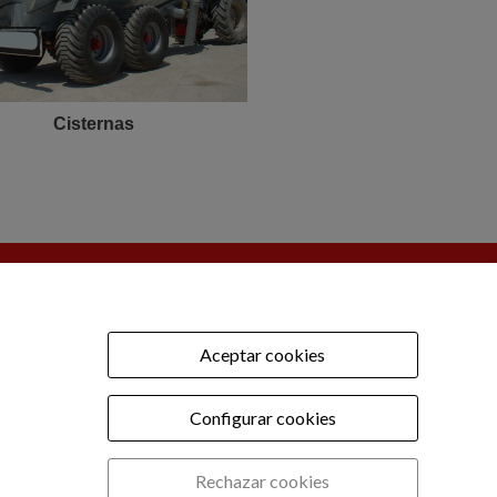
Cisternas
OFICINA TÉCNICA
tel: 977 90 01 45
.com
Aceptar cookies
s:
reca@vigerm.com
Configurar cookies
Rechazar cookies