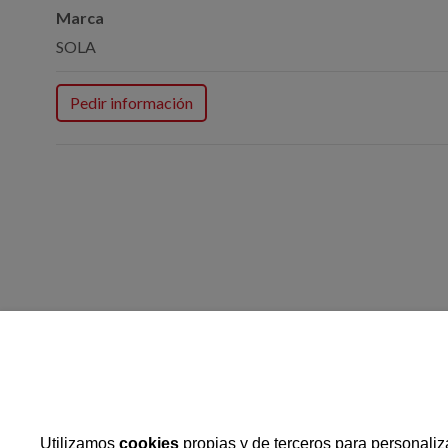
Marca
SOLA
Pedir información
Operación: Implementación
de desarrollo local
Utilizamos
cookies
propias y de terceros para personaliza