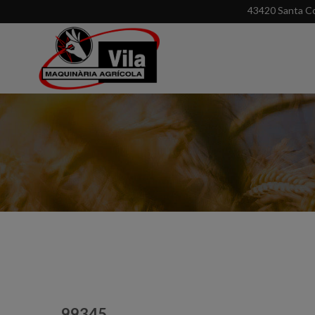
43420 Santa Co
99345