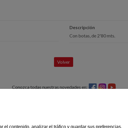
Descripción
Con botas, de 2'80 mts.
Volver
Conozca todas nuestras novedades en:
 de estrategias
VIGERM, S.L.
CONTACTO
43420 Santa Coloma de Queralt
Tel: 977 88 03 02
Pol. Ind. Pont de la Barquera, C/A Parc. 2
vigerm@vigerm
Tarragona
RECAMBIOS
r el contenido, analizar el tráfico y guardar sus preferencias.