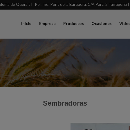
loma de Queralt |
Pol. Ind. Pont de la Barquera, C/A Parc. 2 Tarragona |
Inicio
Empresa
Productos
Ocasiones
Vide
Sembradoras