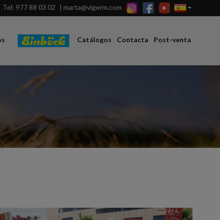
Tel: 977 88 03 02
|
marta@vigerm.com
os
Catálogos
Contacta
Post-venta