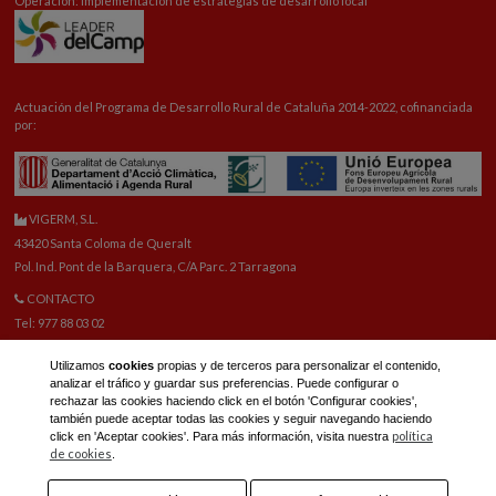
Operación: Implementación de estrategias de desarrollo local
Actuación del Programa de Desarrollo Rural de Cataluña 2014-2022, cofinanciada
por:
VIGERM, S.L.
43420 Santa Coloma de Queralt
Pol. Ind. Pont de la Barquera, C/A Parc. 2 Tarragona
CONTACTO
Tel: 977 88 03 02
vigerm@vigerm.com
Utilizamos
cookies
propias y de terceros para personalizar el contenido,
RECAMBIOS
analizar el tráfico y guardar sus preferencias. Puede configurar o
Tel: 977 88 06 42
rechazar las cookies haciendo click en el botón 'Configurar cookies',
E-mail recambios:
reca@vigerm.com
también puede aceptar todas las cookies y seguir navegando haciendo
política
click en 'Aceptar cookies'. Para más información, visita nuestra
OFICINA TÉCNICA
de cookies
.
tel: 977 90 01 45