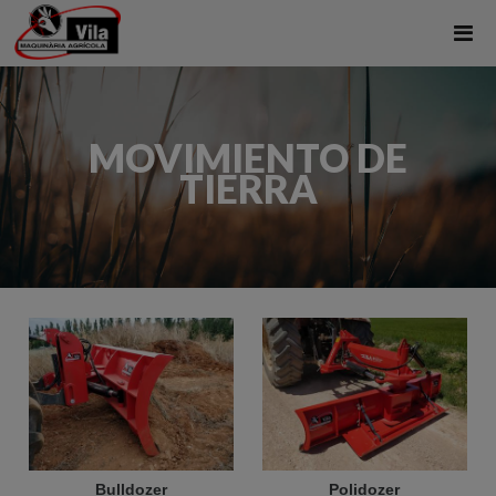
MOVIMIENTO DE
TIERRA
Bulldozer
Polidozer