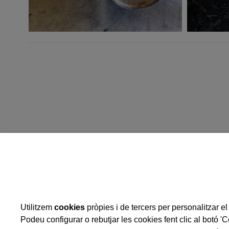
Operació: Implementació d
desenvolupament local
Ajuda per a "
Ampliació
de les instal·lacions
Utilitzem
cookies
pròpies i de tercers per personalitzar el 
de la nova nau"
Actuació del Programa de
Desenvolupament Rural de
Podeu configurar o rebutjar les cookies fent clic al botó '
2014-2022, cofinançada per