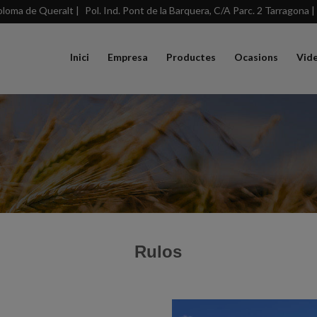
loma de Queralt |
Pol. Ind. Pont de la Barquera, C/A Parc. 2 Tarragona |
Inici
Empresa
Productes
Ocasions
Vid
Rulos