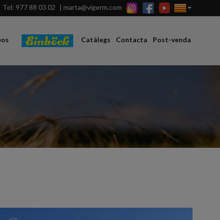
Tel: 977 88 03 02
|
marta@vigerm.com
eos
Catàlegs
Contacta
Post-venda