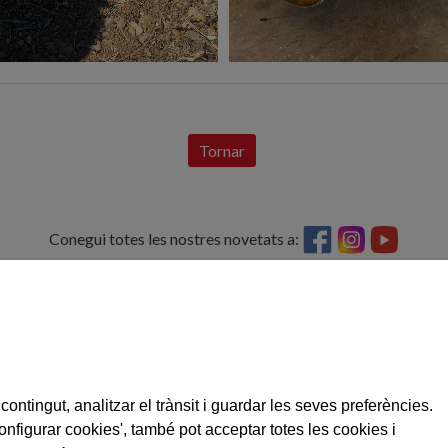
Tornar
Conegui totes les nostres novetats a:
'estratègies de
VIGERM, SL
CONTACTE
43420 Santa Coloma de Queralt
Tel: 977 88 03 02
Pol. Ind. Pont de la Barquera, C / A Parc. 2
vigerm@vigerm
Tarragona
RECANVIS
Tel: 977 88 06 42
contingut, analitzar el trànsit i guardar les seves preferències.
Correu electròn
reca@vigerm.c
 Catalunya
Configurar cookies', també pot acceptar totes les cookies i
: