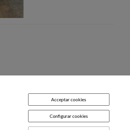
OFICINA TÈCNICA
tel: 977 90 01 45
Acceptar cookies
.com
Configurar cookies
ic recanvis:
om