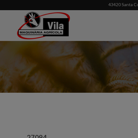
43420 Santa Co
27094