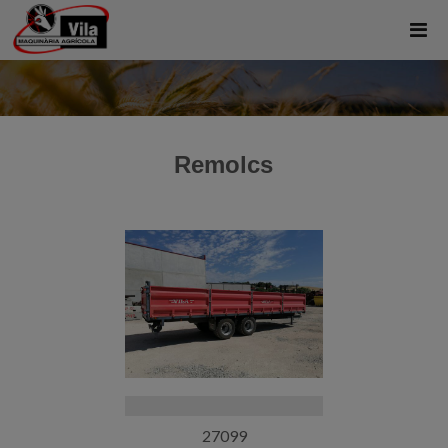
Remolcs
27099