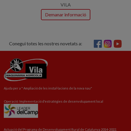
VILA
Demanar informació
Conegui totes les nostres novetats a:
Ajuda per a "
Ampliació
de les instal·lacions de la nova nau"
Operació: Implementació d'estratègies de desenvolupament local
Actuació del Programa de Desenvolupament Rural de Catalunya 2014-2022,