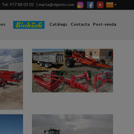
Tel: 977 88 03 02
|
marta@vigerm.com
eos
Catàlegs
Contacta
Post-venda