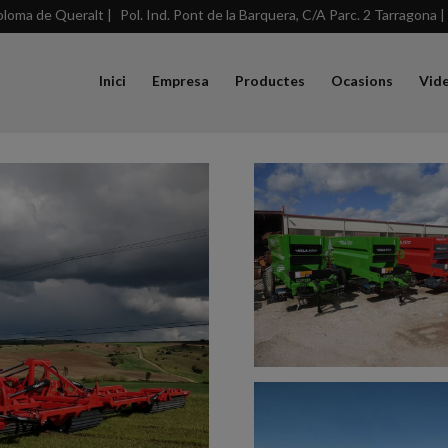
loma de Queralt |
Pol. Ind. Pont de la Barquera, C/A Parc. 2 Tarragona |
Inici
Empresa
Productes
Ocasions
Vid