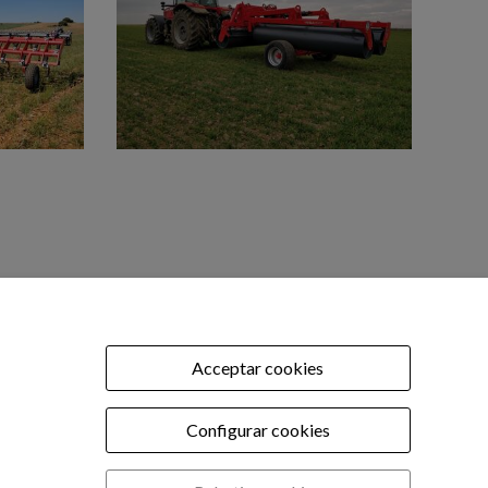
OFICINA TÈCNICA
tel: 977 90 01 45
Acceptar cookies
.com
Configurar cookies
ic recanvis:
om