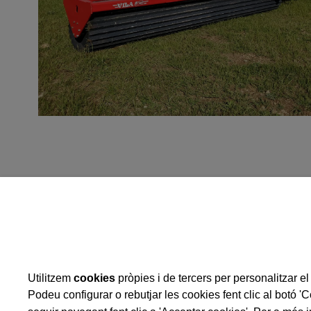
Operació: Implementació d
desenvolupament local
Ajuda per a "
Ampliació
de les instal·lacions
Utilitzem
cookies
pròpies i de tercers per personalitzar el 
de la nova nau"
Actuació del Programa de
Desenvolupament Rural de
Podeu configurar o rebutjar les cookies fent clic al botó '
2014-2022, cofinançada per