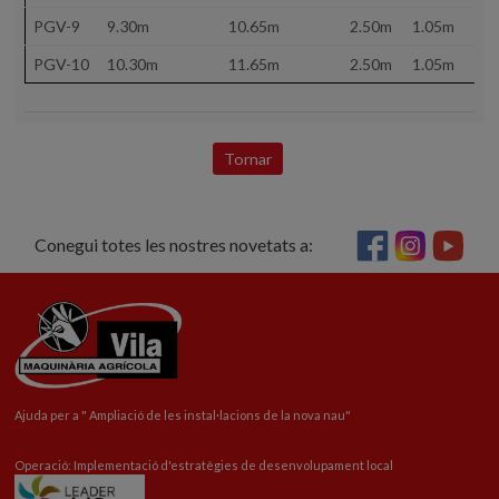
PGV-9
9.30m
10.65m
2.50m
1.05m
16
PGV-10
10.30m
11.65m
2.50m
1.05m
-
Tornar
Conegui totes les nostres novetats a:
Ajuda per a "
Ampliació
de les instal·lacions de la nova nau"
Operació: Implementació d'estratègies de desenvolupament local