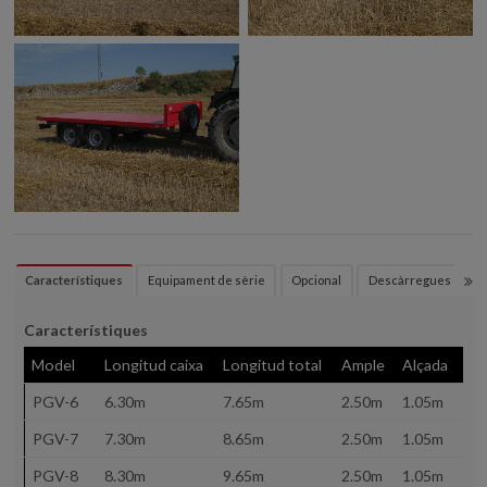
Característiques
Equipament de sèrie
Opcional
Descàrregues
Característiques
Model
Longitud caixa
Longitud total
Ample
Alçada
PM
PGV-6
6.30m
7.65m
2.50m
1.05m
10
PGV-7
7.30m
8.65m
2.50m
1.05m
12
PGV-8
8.30m
9.65m
2.50m
1.05m
14