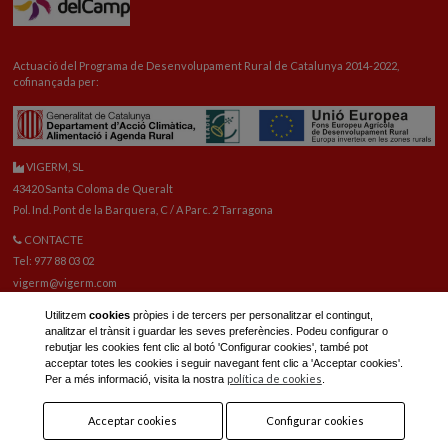
Actuació del Programa de Desenvolupament Rural de Catalunya 2014-2022,
cofinançada per:
VIGERM, SL
43420 Santa Coloma de Queralt
Pol. Ind. Pont de la Barquera, C / A Parc. 2 Tarragona
CONTACTE
Tel: 977 88 03 02
vigerm@vigerm.com
RECANVIS
Utilitzem
cookies
pròpies i de tercers per personalitzar el contingut,
Tel: 977 88 06 42
analitzar el trànsit i guardar les seves preferències. Podeu configurar o
Correu electrònic recanvis:
reca@vigerm.com
rebutjar les cookies fent clic al botó 'Configurar cookies', també pot
acceptar totes les cookies i seguir navegant fent clic a 'Acceptar cookies'.
OFICINA TÈCNICA
política de cookies
Per a més informació, visita la nostra
.
tel: 977 90 01 45
Acceptar cookies
Configurar cookies