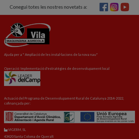
Conegui totes les nostres novetats a:
Ajuda per a "
Ampliació
de les instal·lacions de la nova nau"
Operació: Implementació d'estratègies de desenvolupament local
Actuació del Programa de Desenvolupament Rural de Catalunya 2014-2022,
cofinançada per:
VIGERM, SL
43420 Santa Coloma de Queralt