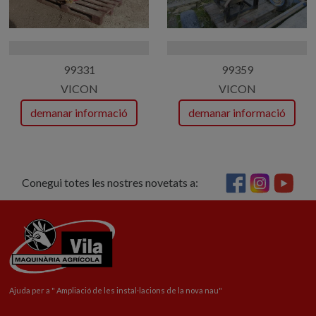
99331
99359
VICON
VICON
demanar informació
demanar informació
Conegui totes les nostres novetats a:
Ajuda per a "
Ampliació
de les instal·lacions de la nova nau"