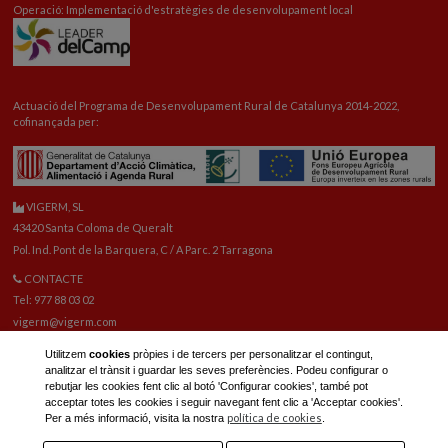
Operació: Implementació d'estratègies de desenvolupament local
Actuació del Programa de Desenvolupament Rural de Catalunya 2014-2022,
cofinançada per:
VIGERM, SL
43420 Santa Coloma de Queralt
Pol. Ind. Pont de la Barquera, C / A Parc. 2 Tarragona
CONTACTE
Tel: 977 88 03 02
vigerm@vigerm.com
RECANVIS
Utilitzem
cookies
pròpies i de tercers per personalitzar el contingut,
Tel: 977 88 06 42
analitzar el trànsit i guardar les seves preferències. Podeu configurar o
Correu electrònic recanvis:
reca@vigerm.com
rebutjar les cookies fent clic al botó 'Configurar cookies', també pot
acceptar totes les cookies i seguir navegant fent clic a 'Acceptar cookies'.
OFICINA TÈCNICA
política de cookies
Per a més informació, visita la nostra
.
tel: 977 90 01 45